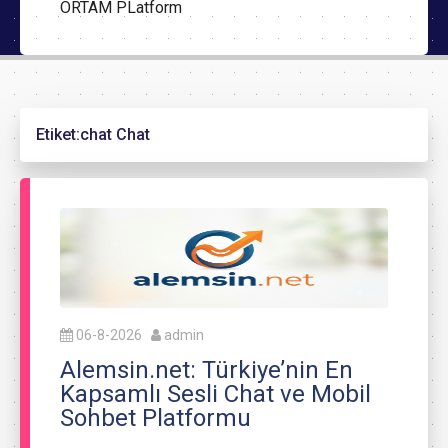
ORTAM PLatform
Etiket:
chat Chat
06-8-2026
admin
Alemsin.net: Türkiye’nin En
Kapsamlı Sesli Chat ve Mobil
Sohbet Platformu