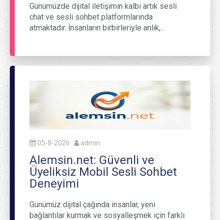
Günümüzde dijital iletişimin kalbi artık sesli
chat ve sesli sohbet platformlarında
atmaktadır. İnsanların birbirleriyle anlık,…
05-8-2026
admin
Alemsin.net: Güvenli ve
Üyeliksiz Mobil Sesli Sohbet
Deneyimi
Günümüz dijital çağında insanlar, yeni
bağlantılar kurmak ve sosyalleşmek için farklı