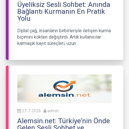
Üyeliksiz Sesli Sohbet: Anında
Bağlantı Kurmanın En Pratik
Yolu
Dijital çağ, insanların birbirleriyle iletişim kurma
biçimini kökten değiştirdi. Artık kullanıcılar
karmaşık kayıt süreçleri, uzun…
27-7-2026
admin
Alemsin.net: Türkiye’nin Önde
Gelen Sesli Sohbet ve