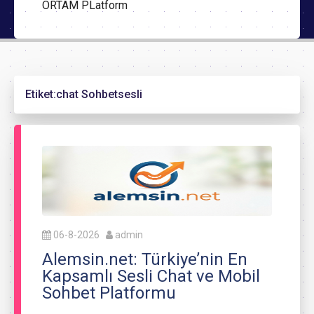
ORTAM PLatform
Etiket:
chat Sohbetsesli
06-8-2026
admin
Alemsin.net: Türkiye’nin En
Kapsamlı Sesli Chat ve Mobil
Sohbet Platformu