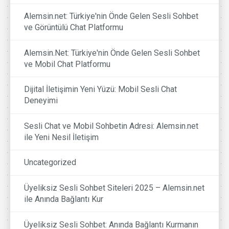
Alemsin.net: Türkiye'nin Önde Gelen Sesli Sohbet
ve Görüntülü Chat Platformu
Alemsin.Net: Türkiye'nin Önde Gelen Sesli Sohbet
ve Mobil Chat Platformu
Dijital İletişimin Yeni Yüzü: Mobil Sesli Chat
Deneyimi
Sesli Chat ve Mobil Sohbetin Adresi: Alemsin.net
ile Yeni Nesil İletişim
Uncategorized
Üyeliksiz Sesli Sohbet Siteleri 2025 – Alemsin.net
ile Anında Bağlantı Kur
Üyeliksiz Sesli Sohbet: Anında Bağlantı Kurmanın