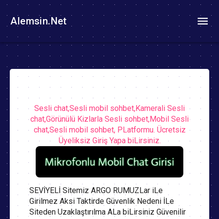
Alemsin.Net
Sesli chat,Sesli mobil sohbet,Kamerali Sesli
chat,Görünülü Kizlarla Sesli sohbet,Mobil Sesli
chat,Sesli mobil sohbet, PLatformu. Ücretsiz
Üyeliksiz Giriş Yapa biLirsiniz.
SEVİYELİ Sitemiz ARGO RUMUZLar iLe
Girilmez Aksi Taktirde Güvenlik Nedeni İLe
Siteden Uzaklaştırılma ALa biLirsiniz Güvenilir