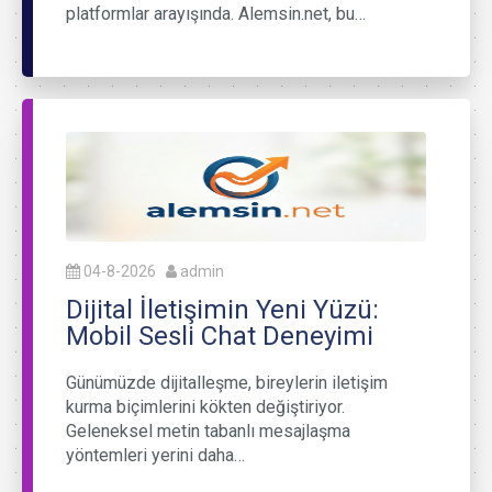
platformlar arayışında. Alemsin.net, bu…
04-8-2026
admin
Dijital İletişimin Yeni Yüzü:
Mobil Sesli Chat Deneyimi
Günümüzde dijitalleşme, bireylerin iletişim
kurma biçimlerini kökten değiştiriyor.
Geleneksel metin tabanlı mesajlaşma
yöntemleri yerini daha…