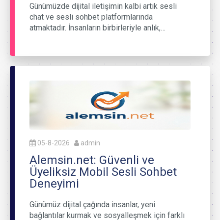
Günümüzde dijital iletişimin kalbi artık sesli
chat ve sesli sohbet platformlarında
atmaktadır. İnsanların birbirleriyle anlık,…
05-8-2026
admin
Alemsin.net: Güvenli ve
Üyeliksiz Mobil Sesli Sohbet
Deneyimi
Günümüz dijital çağında insanlar, yeni
bağlantılar kurmak ve sosyalleşmek için farklı