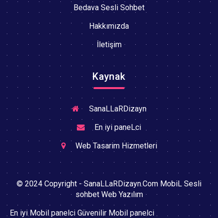
Bedava Sesli Sohbet
Hakkımızda
İletişim
Kaynak
SanaLLaRDizayn
En iyi paneLci
Web Tasarim Hizmetleri
© 2024 Copyright - SanaLLaRDizayn.Com MobiL Sesli
sohbet Web Yazılım
En iyi Mobil panelci
Güvenilir Mobil panelci