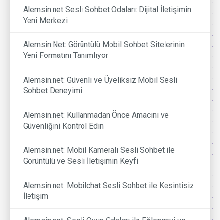
Alemsin.net Sesli Sohbet Odaları: Dijital İletişimin
Yeni Merkezi
Alemsin.Net: Görüntülü Mobil Sohbet Sitelerinin
Yeni Formatını Tanımlıyor
Alemsin.net: Güvenli ve Üyeliksiz Mobil Sesli
Sohbet Deneyimi
Alemsin.net: Kullanmadan Önce Amacını ve
Güvenliğini Kontrol Edin
Alemsin.net: Mobil Kameralı Sesli Sohbet ile
Görüntülü ve Sesli İletişimin Keyfi
Alemsin.net: Mobilchat Sesli Sohbet ile Kesintisiz
İletişim