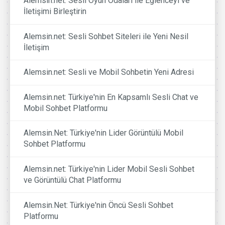
Alemsin.net: Sesli Oyun Odaları ile Eğlenceyi ve
İletişimi Birleştirin
Alemsin.net: Sesli Sohbet Siteleri ile Yeni Nesil
İletişim
Alemsin.net: Sesli ve Mobil Sohbetin Yeni Adresi
Alemsin.net: Türkiye'nin En Kapsamlı Sesli Chat ve
Mobil Sohbet Platformu
Alemsin.Net: Türkiye'nin Lider Görüntülü Mobil
Sohbet Platformu
Alemsin.net: Türkiye'nin Lider Mobil Sesli Sohbet
ve Görüntülü Chat Platformu
Alemsin.Net: Türkiye'nin Öncü Sesli Sohbet
Platformu