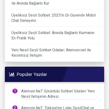
ile Anında Bağlantı Kur
Üyeliksiz Sesli Sohbet: 2025'in En Güvenilir Mobil
Chat Deneyimi
Üyeliksiz Sesli Sohbet: Anında Bağlantı Kurmanın
En Pratik Yolu
Yeni Nesil Sesli Sohbet Odaları: Alemsin.net ile
Kesintisiz İletişim
Popüler Yazılar
Alemsin.NeT Görüntülü Sohbet Siteleri: Yeni
Nesil İletişimin Adresi
Alemsin.NeT: Türkiye’nin Lider SesliChat ve