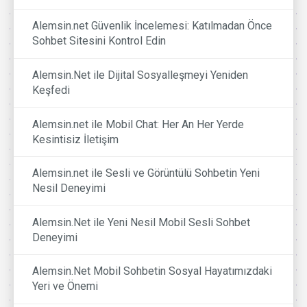
Alemsin.net Güvenlik İncelemesi: Katılmadan Önce
Sohbet Sitesini Kontrol Edin
Alemsin.Net ile Dijital Sosyalleşmeyi Yeniden
Keşfedi
Alemsin.net ile Mobil Chat: Her An Her Yerde
Kesintisiz İletişim
Alemsin.net ile Sesli ve Görüntülü Sohbetin Yeni
Nesil Deneyimi
Alemsin.Net ile Yeni Nesil Mobil Sesli Sohbet
Deneyimi
Alemsin.Net Mobil Sohbetin Sosyal Hayatımızdaki
Yeri ve Önemi