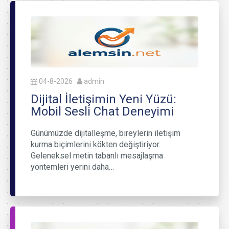
04-8-2026
admin
Dijital İletişimin Yeni Yüzü:
Mobil Sesli Chat Deneyimi
Günümüzde dijitalleşme, bireylerin iletişim
kurma biçimlerini kökten değiştiriyor.
Geleneksel metin tabanlı mesajlaşma
yöntemleri yerini daha…