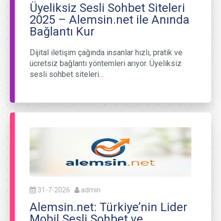
Üyeliksiz Sesli Sohbet Siteleri
2025 – Alemsin.net ile Anında
Bağlantı Kur
Dijital iletişim çağında insanlar hızlı, pratik ve
ücretsiz bağlantı yöntemleri arıyor. Üyeliksiz
sesli sohbet siteleri…
31-7-2026
admin
Alemsin.net: Türkiye’nin Lider
Mobil Sesli Sohbet ve