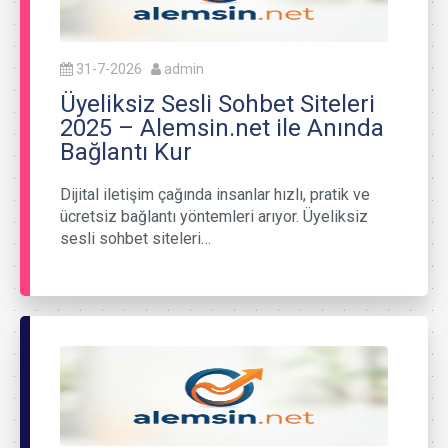
31-7-2026
admin
Üyeliksiz Sesli Sohbet Siteleri
2025 – Alemsin.net ile Anında
Bağlantı Kur
Dijital iletişim çağında insanlar hızlı, pratik ve
ücretsiz bağlantı yöntemleri arıyor. Üyeliksiz
sesli sohbet siteleri…