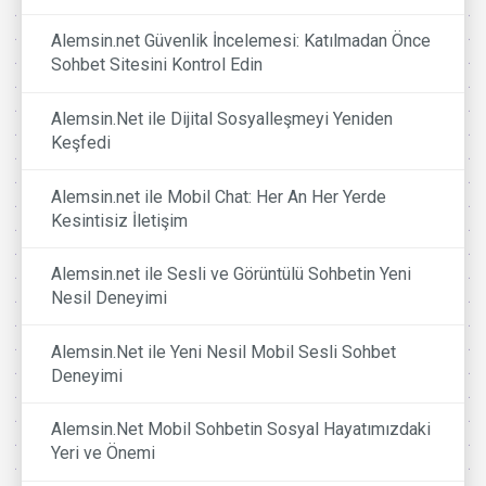
Alemsin.net Güvenlik İncelemesi: Katılmadan Önce
Sohbet Sitesini Kontrol Edin
Alemsin.Net ile Dijital Sosyalleşmeyi Yeniden
Keşfedi
Alemsin.net ile Mobil Chat: Her An Her Yerde
Kesintisiz İletişim
Alemsin.net ile Sesli ve Görüntülü Sohbetin Yeni
Nesil Deneyimi
Alemsin.Net ile Yeni Nesil Mobil Sesli Sohbet
Deneyimi
Alemsin.Net Mobil Sohbetin Sosyal Hayatımızdaki
Yeri ve Önemi