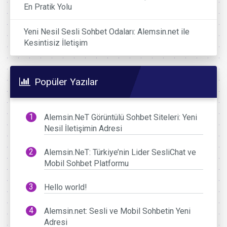
En Pratik Yolu
Yeni Nesil Sesli Sohbet Odaları: Alemsin.net ile
Kesintisiz İletişim
Popüler Yazılar
Alemsin.NeT Görüntülü Sohbet Siteleri: Yeni
Nesil İletişimin Adresi
Alemsin.NeT: Türkiye’nin Lider SesliChat ve
Mobil Sohbet Platformu
Hello world!
Alemsin.net: Sesli ve Mobil Sohbetin Yeni
Adresi