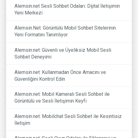
Alemsin.net Sesli Sohbet Odaları: Dijital İletişimin
Yeni Merkezi
Alemsin.Net: Görüntülü Mobil Sohbet Sitelerinin
Yeni Formatını Tanımlıyor
Alemsin.net: Güvenli ve Üyeliksiz Mobil Sesli
Sohbet Deneyimi
Alemsin.net: Kullanmadan Önce Amacını ve
Güvenliğini Kontrol Edin
Alemsin.net: Mobil Kameralı Sesli Sohbet ile
Görüntülü ve Sesli İletişimin Keyfi
Alemsin.net: Mobilchat Sesli Sohbet ile Kesintisiz
İletişim