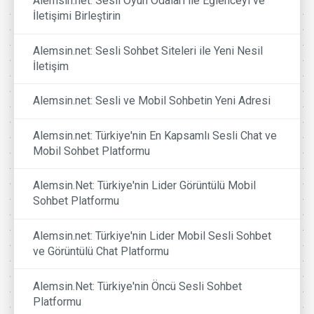
Alemsin.net: Sesli Oyun Odaları ile Eğlenceyi ve
İletişimi Birleştirin
Alemsin.net: Sesli Sohbet Siteleri ile Yeni Nesil
İletişim
Alemsin.net: Sesli ve Mobil Sohbetin Yeni Adresi
Alemsin.net: Türkiye'nin En Kapsamlı Sesli Chat ve
Mobil Sohbet Platformu
Alemsin.Net: Türkiye'nin Lider Görüntülü Mobil
Sohbet Platformu
Alemsin.net: Türkiye'nin Lider Mobil Sesli Sohbet
ve Görüntülü Chat Platformu
Alemsin.Net: Türkiye'nin Öncü Sesli Sohbet
Platformu