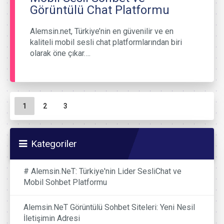
Görüntülü Chat Platformu
Alemsin.net, Türkiye’nin en güvenilir ve en
kaliteli mobil sesli chat platformlarından biri
olarak öne çıkar….
Sayfa gezinme
Geçerli Sayfa
Sayfa
Sayfa
1
2
3
Kategoriler
# Alemsin.NeT: Türkiye'nin Lider SesliChat ve
Mobil Sohbet Platformu
Alemsin.NeT Görüntülü Sohbet Siteleri: Yeni Nesil
İletişimin Adresi