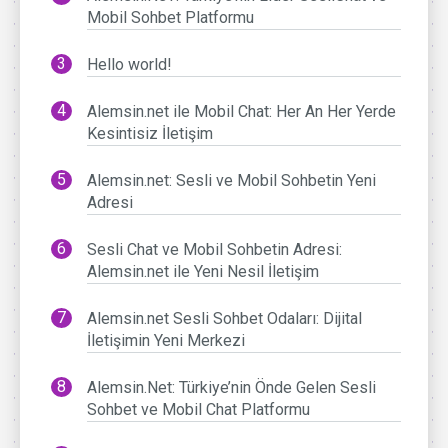
Mobil Sohbet Platformu
Hello world!
Alemsin.net ile Mobil Chat: Her An Her Yerde
Kesintisiz İletişim
Alemsin.net: Sesli ve Mobil Sohbetin Yeni
Adresi
Sesli Chat ve Mobil Sohbetin Adresi:
Alemsin.net ile Yeni Nesil İletişim
Alemsin.net Sesli Sohbet Odaları: Dijital
İletişimin Yeni Merkezi
Alemsin.Net: Türkiye’nin Önde Gelen Sesli
Sohbet ve Mobil Chat Platformu