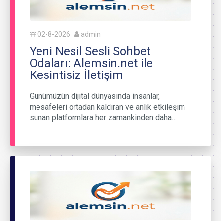
02-8-2026
admin
Yeni Nesil Sesli Sohbet
Odaları: Alemsin.net ile
Kesintisiz İletişim
Günümüzün dijital dünyasında insanlar,
mesafeleri ortadan kaldıran ve anlık etkileşim
sunan platformlara her zamankinden daha…