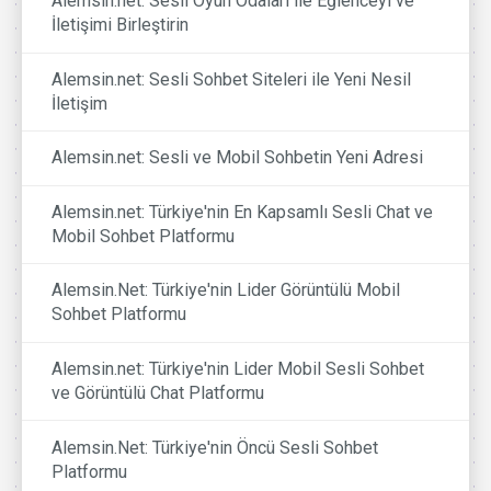
Alemsin.net: Sesli Oyun Odaları ile Eğlenceyi ve
İletişimi Birleştirin
Alemsin.net: Sesli Sohbet Siteleri ile Yeni Nesil
İletişim
Alemsin.net: Sesli ve Mobil Sohbetin Yeni Adresi
Alemsin.net: Türkiye'nin En Kapsamlı Sesli Chat ve
Mobil Sohbet Platformu
Alemsin.Net: Türkiye'nin Lider Görüntülü Mobil
Sohbet Platformu
Alemsin.net: Türkiye'nin Lider Mobil Sesli Sohbet
ve Görüntülü Chat Platformu
Alemsin.Net: Türkiye'nin Öncü Sesli Sohbet
Platformu