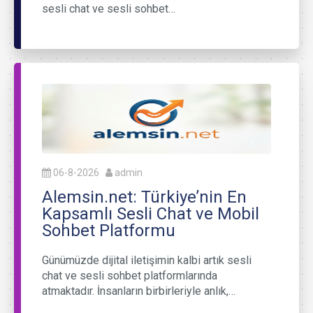
sesli chat ve sesli sohbet…
06-8-2026
admin
Alemsin.net: Türkiye’nin En
Kapsamlı Sesli Chat ve Mobil
Sohbet Platformu
Günümüzde dijital iletişimin kalbi artık sesli
chat ve sesli sohbet platformlarında
atmaktadır. İnsanların birbirleriyle anlık,…