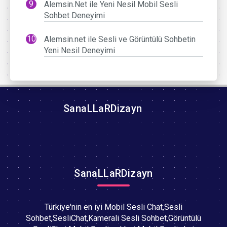
Alemsin.Net ile Yeni Nesil Mobil Sesli
Sohbet Deneyimi
Alemsin.net ile Sesli ve Görüntülü Sohbetin
Yeni Nesil Deneyimi
SanaLLaRDizayn
SanaLLaRDizayn
Türkiye'nin en iyi Mobil Sesli Chat,Sesli
Sohbet,SesliChat,Kamerali Sesli Sohbet,Görüntülü