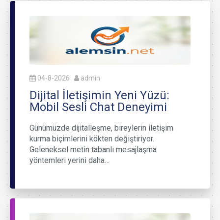
04-8-2026
admin
Dijital İletişimin Yeni Yüzü:
Mobil Sesli Chat Deneyimi
Günümüzde dijitalleşme, bireylerin iletişim
kurma biçimlerini kökten değiştiriyor.
Geleneksel metin tabanlı mesajlaşma
yöntemleri yerini daha…