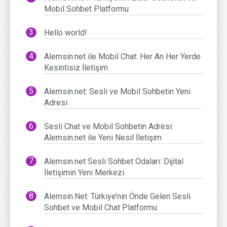
Mobil Sohbet Platformu
Hello world!
Alemsin.net ile Mobil Chat: Her An Her Yerde
Kesintisiz İletişim
Alemsin.net: Sesli ve Mobil Sohbetin Yeni
Adresi
Sesli Chat ve Mobil Sohbetin Adresi:
Alemsin.net ile Yeni Nesil İletişim
Alemsin.net Sesli Sohbet Odaları: Dijital
İletişimin Yeni Merkezi
Alemsin.Net: Türkiye’nin Önde Gelen Sesli
Sohbet ve Mobil Chat Platformu