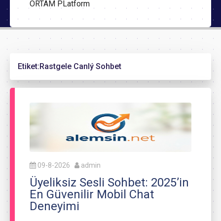
ORTAM PLatform
Etiket:
Rastgele Canlý Sohbet
09-8-2026
admin
Üyeliksiz Sesli Sohbet: 2025’in
En Güvenilir Mobil Chat
Deneyimi