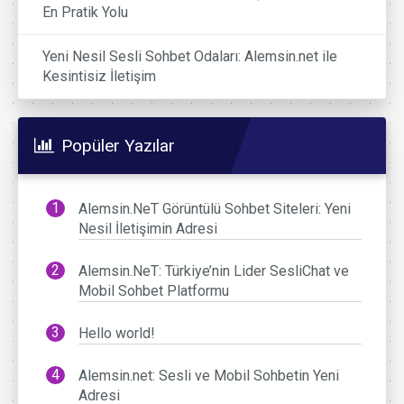
En Pratik Yolu
Yeni Nesil Sesli Sohbet Odaları: Alemsin.net ile
Kesintisiz İletişim
Popüler Yazılar
Alemsin.NeT Görüntülü Sohbet Siteleri: Yeni
Nesil İletişimin Adresi
Alemsin.NeT: Türkiye’nin Lider SesliChat ve
Mobil Sohbet Platformu
Hello world!
Alemsin.net: Sesli ve Mobil Sohbetin Yeni
Adresi