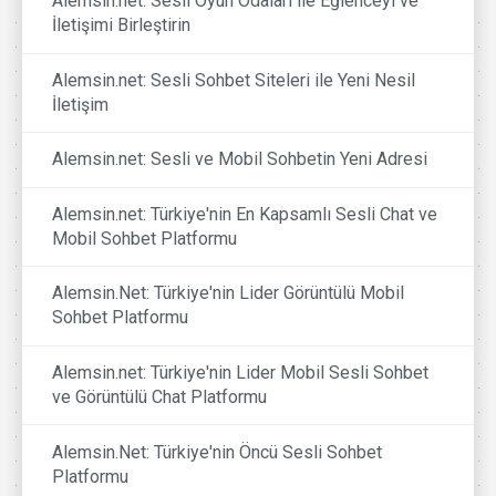
Alemsin.net: Sesli Oyun Odaları ile Eğlenceyi ve
İletişimi Birleştirin
Alemsin.net: Sesli Sohbet Siteleri ile Yeni Nesil
İletişim
Alemsin.net: Sesli ve Mobil Sohbetin Yeni Adresi
Alemsin.net: Türkiye'nin En Kapsamlı Sesli Chat ve
Mobil Sohbet Platformu
Alemsin.Net: Türkiye'nin Lider Görüntülü Mobil
Sohbet Platformu
Alemsin.net: Türkiye'nin Lider Mobil Sesli Sohbet
ve Görüntülü Chat Platformu
Alemsin.Net: Türkiye'nin Öncü Sesli Sohbet
Platformu