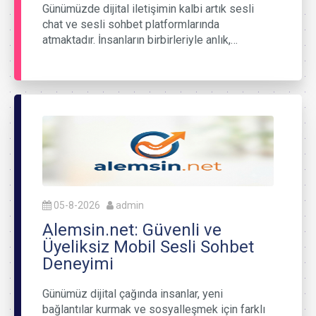
Günümüzde dijital iletişimin kalbi artık sesli
chat ve sesli sohbet platformlarında
atmaktadır. İnsanların birbirleriyle anlık,…
05-8-2026
admin
Alemsin.net: Güvenli ve
Üyeliksiz Mobil Sesli Sohbet
Deneyimi
Günümüz dijital çağında insanlar, yeni
bağlantılar kurmak ve sosyalleşmek için farklı