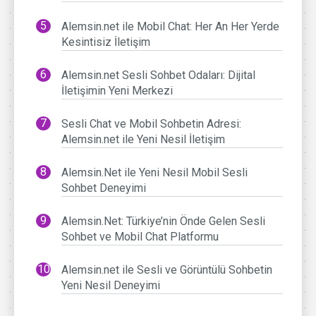
Alemsin.net ile Mobil Chat: Her An Her Yerde
Kesintisiz İletişim
Alemsin.net Sesli Sohbet Odaları: Dijital
İletişimin Yeni Merkezi
Sesli Chat ve Mobil Sohbetin Adresi:
Alemsin.net ile Yeni Nesil İletişim
Alemsin.Net ile Yeni Nesil Mobil Sesli
Sohbet Deneyimi
Alemsin.Net: Türkiye’nin Önde Gelen Sesli
Sohbet ve Mobil Chat Platformu
Alemsin.net ile Sesli ve Görüntülü Sohbetin
Yeni Nesil Deneyimi