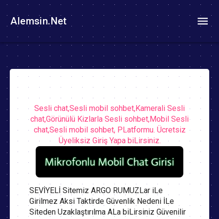
Alemsin.Net
Sesli chat,Sesli mobil sohbet,Kamerali Sesli
chat,Görünülü Kizlarla Sesli sohbet,Mobil Sesli
chat,Sesli mobil sohbet, PLatformu. Ücretsiz
Üyeliksiz Giriş Yapa biLirsiniz.
SEVİYELİ Sitemiz ARGO RUMUZLar iLe
Girilmez Aksi Taktirde Güvenlik Nedeni İLe
Siteden Uzaklaştırılma ALa biLirsiniz Güvenilir