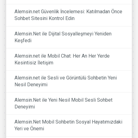
Alemsin.net Güvenlik İncelemesi: Katılmadan Önce
Sohbet Sitesini Kontrol Edin
Alemsin.Net ile Dijital Sosyalleşmeyi Yeniden
Keşfedi
Alemsin.net ile Mobil Chat: Her An Her Yerde
Kesintisiz İletişim
Alemsin.net ile Sesli ve Görüntülü Sohbetin Yeni
Nesil Deneyimi
Alemsin.Net ile Yeni Nesil Mobil Sesli Sohbet
Deneyimi
Alemsin.Net Mobil Sohbetin Sosyal Hayatımızdaki
Yeri ve Önemi