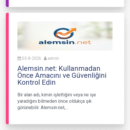
03-8-2026
admin
Alemsin.net: Kullanmadan
Önce Amacını ve Güvenliğini
Kontrol Edin
Bir alan adı, kimin işlettiğini veya ne işe
yaradığını bilmeden önce oldukça şık
görünebilir. Alemsin.net,…