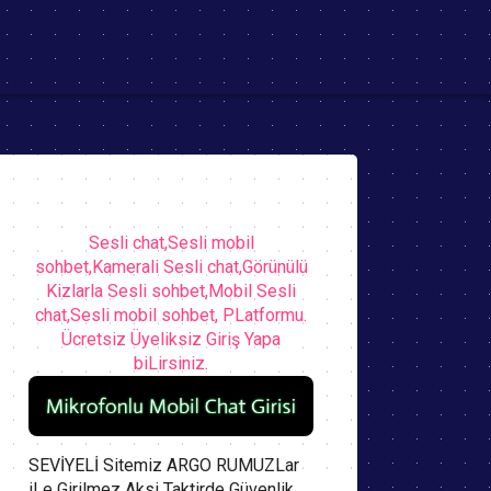
Sesli chat,Sesli mobil
sohbet,Kamerali Sesli chat,Görünülü
Kizlarla Sesli sohbet,Mobil Sesli
chat,Sesli mobil sohbet, PLatformu.
Ücretsiz Üyeliksiz Giriş Yapa
biLirsiniz.
SEVİYELİ Sitemiz ARGO RUMUZLar
iLe Girilmez Aksi Taktirde Güvenlik