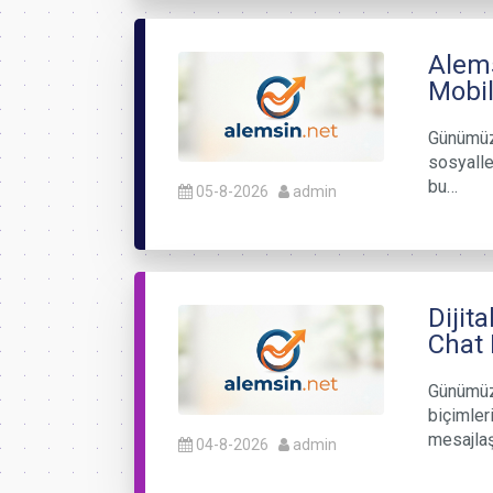
Alems
Mobil
Günümüz 
sosyalle
bu…
05-8-2026
admin
Dijit
Chat
Günümüzd
biçimler
mesajlaş
04-8-2026
admin