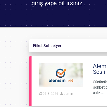
giriş yapa biLirsiniz..
Etiket:
Sohbetyeri
Alems
Sesli
Günümüzde
sohbet p
anlık,…
06-8-2026
admin