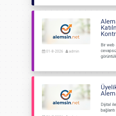
Alems
Katıl
Kontr
Bir web 
cevapsız
01-8-2026
admin
görüntül
Üyeli
Alems
Dijital i
bağlantı