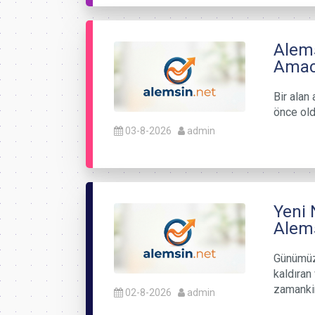
Alem
Amacı
Bir alan 
önce old
03-8-2026
admin
Yeni 
Alems
Günümüzü
kaldıran
zamanki
02-8-2026
admin