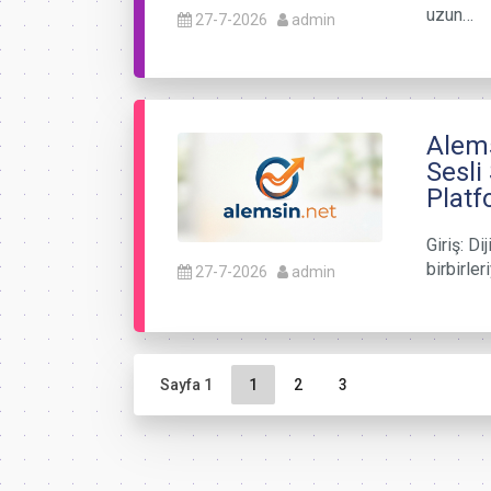
uzun…
27-7-2026
admin
Alems
Sesli
Plat
Giriş: Di
birbirle
27-7-2026
admin
Sayfa gezinme
Geçerli Sayfa
Sayfa
Sayfa
Sayfa 1
1
2
3