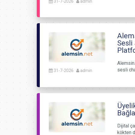
31-7-2026
admin
Alems
Sesli
Plat
Alemsin.n
sesli cha
31-7-2026
admin
Üyeli
Bağla
Dijital ç
kökten de