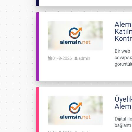
Alems
Katıl
Kontr
Bir web 
cevapsız
01-8-2026
admin
görüntül
Üyeli
Alems
Dijital i
bağlantı