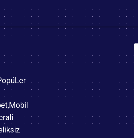
t)
 PopüLer
bet,Mobil
rali
eliksiz