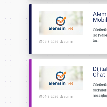
Alems
Mobil
Günümüz 
sosyalle
bu…
05-8-2026
admin
Dijit
Chat
Günümüzd
biçimler
mesajlaş
04-8-2026
admin