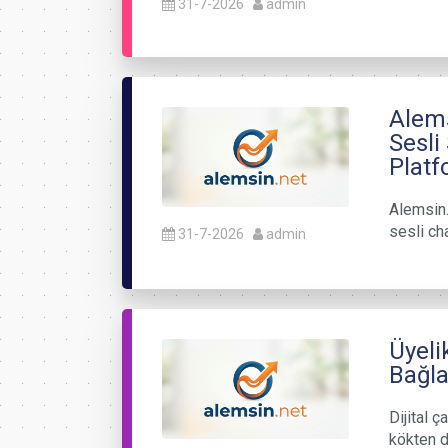
31-7-2026
admin
Alems
Sesli
Plat
Alemsin.n
sesli cha
31-7-2026
admin
Üyeli
Bağla
Dijital ç
kökten de