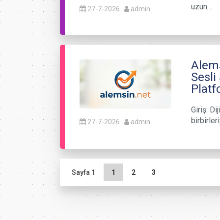
uzun…
27-7-2026
admin
Alems
Sesli
Plat
Giriş: Di
birbirle
27-7-2026
admin
Sayfa gezinme
Geçerli Sayfa
Sayfa
Sayfa
Sayfa 1
1
2
3