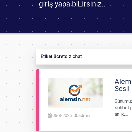
giriş yapa biLirsiniz..
Etiket:
ücretsiz chat
Alems
Sesli
Günümüzde
sohbet p
anlık,…
06-8-2026
admin