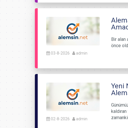
Alem
Amacı
Bir alan 
önce old
03-8-2026
admin
Yeni 
Alems
Günümüzü
kaldıran
zamanki
02-8-2026
admin