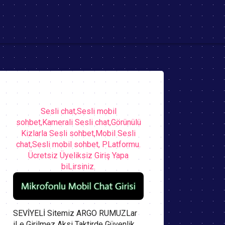
Sesli chat,Sesli mobil
sohbet,Kamerali Sesli chat,Görünülü
Kizlarla Sesli sohbet,Mobil Sesli
chat,Sesli mobil sohbet, PLatformu.
Ücretsiz Üyeliksiz Giriş Yapa
biLirsiniz.
SEVİYELİ Sitemiz ARGO RUMUZLar
iLe Girilmez Aksi Taktirde Güvenlik